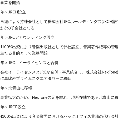
理事業を開始
3年＞JRCH設立
再編により持株会社として株式会社JRCホールディングス(JRCH)
Cはその子会社となる
10年＞JRCアカウンティング設立
CH100%出資により音楽出版社として弊社設立。音楽著作権等の管
を主たる目的として業務開始
16年＞JRC、イーライセンスと合併
会社イーライセンスとJRCが合併・事業統合し、株式会社NexTon
もに恵比寿プライムスクエアタワーに移転
18年＞北青山に移転
事業拡大のため、NexToneの元を離れ、現所在地である北青山に
3
年＞JRCB設立
CH100%出資により音楽業界におけるバックオフィス業務の代行会