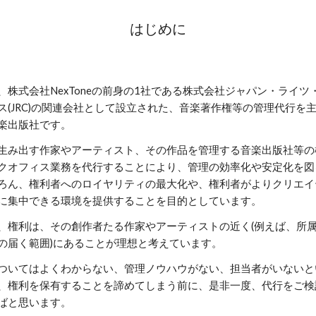
はじめに
、株式会社NexToneの前身の1社である株式会社ジャパン・ライツ
ス(JRC)の関連会社として設立された、音楽著作権等の管理代行を
楽出版社です。
生み出す作家やアーティスト、その作品を管理する音楽出版社等の
クオフィス業務を代行することにより、管理の効率化や安定化を図
ろん、権利者へのロイヤリティの最大化や、権利者がよりクリエイ
に集中できる環境を提供することを目的としています。
、権利は、その創作者たる作家やアーティストの近く(例えば、所
の届く範囲)にあることが理想と考えています。
ついてはよくわからない、管理ノウハウがない、担当者がいないと
、権利を保有することを諦めてしまう前に、是非一度、代行をご検
ばと思います。