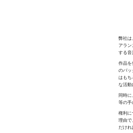
弊社は
アラン
する音
作品を
のバッ
はもち
な活動
同時に
等の手
権利に
理由で
だけれ