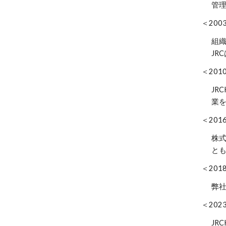
管
＜200
組織
JR
＜20
JR
業
＜20
株式
と
＜20
弊社
＜202
JR