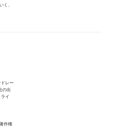
いく、
ードレー
社の出
・ライ
著作権