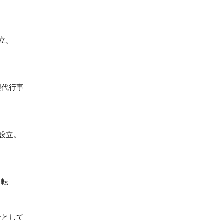
設立。
理代行事
e設立。
移転
社として