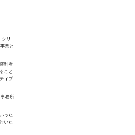
・クリ
主事業と
権利者
ること
ティブ
属事務所
いった
討いた