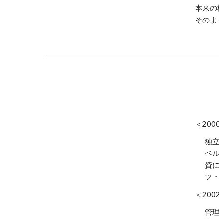
本来の
そのよ
＜200
独
ベ
資
ツ・
＜200
管理