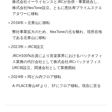
株式会社イーライセンスとJRCが合併・事業統合し、
株式会社NexTone設立。ともに恵比寿プライムスクエ
アタワーに移転
＜2018年＞北青山に移転
弊社事業拡大のため、NexToneの元を離れ、現所在地
である北青山に移転
＜202
3
年＞JRCB設立
JRCH100%出資により音楽業界におけるバックオフィ
ス業務の代行会社として株式会社JRCバックオフィス
(JRCB)設立。関連会社として業務開始
＜202
4
年＞同ビル内フロア移転
A-PLACE青山4Fより、1Fにフロア移転
。現在に至る